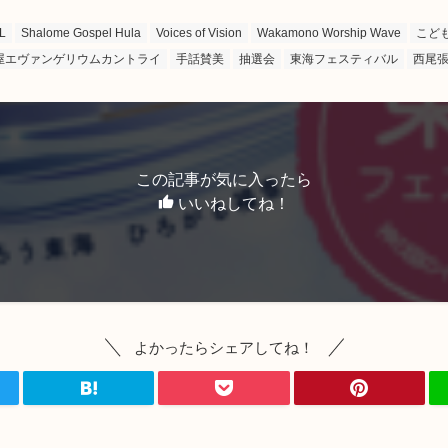
L
Shalome Gospel Hula
Voices of Vision
Wakamono Worship Wave
こど
屋エヴァンゲリウムカントライ
手話賛美
抽選会
東海フェスティバル
西尾
この記事が気に入ったら
いいねしてね！
よかったらシェアしてね！