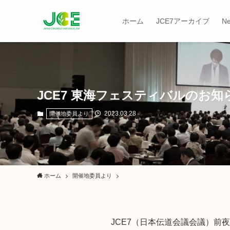
ホーム
JCE7アーカイブ
N
JCE7 東海フェスティバルのお知
2023.03.28
開催地委員より
ホーム
開催地委員より
JCE7（日本伝道会議会議）