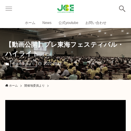
ホーム
News
公式youtube
お問い合わせ
【動画公開】プレ東海フェスティバル・
ハイライト
2022.09.21
開催地委員より
ホーム
開催地委員より