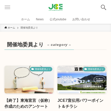
ホーム
News
公式youtube
お問い合わせ
ホーム
開催地委員より
開催地委員より
– category –
開催地委員より
開催地委員より
【終了】東海宣言（仮称）
JCE7宣伝用パワーポイン
作成のためのアンケート
ト＆チラシ