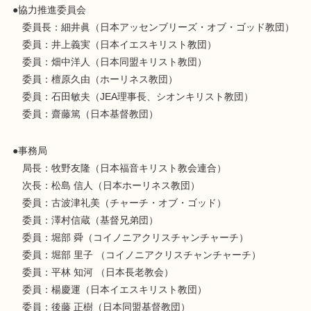
●協力推進委員会
委員長：細井眞（日本アッセンブリーズ・オブ・ゴッド教団）
委員：井上義実（日本イエスキリスト教団）
委員：畑中洋人（日本同盟キリスト教団）
委員：檀原久由（ホーリネス教団）
委員：石田敏夫（JEA理事長、シオンキリスト教団）
委員：齋藤篤（日本基督教団）
●事務局
局長：牧野友隆（日本福音キリスト教会連合）
次長：松島 信人（日本ホーリネス教団）
委員：古波津礼美（チャーチ・オブ・ゴッド）
委員：澤村信蔵（基督兄弟団）
委員：堀部 舜（コイノニアクリスチャンチャーチ）
委員：堀部 里子 （コイノニアクリスチャンチャーチ）
委員：平林 知河 （日本長老教会）
委員：楊慶運（日本イエスキリスト教団）
委員：後藤 正樹（日本同盟基督教団）