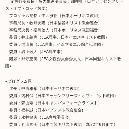
副実行委員長・協力推進委員長：細井眞（日本アッセンブリー
ズ・オブ・ゴッド教団）
プログラム局長：中西雅裕（日本ホーリネス教団）
事務局長：牧野友隆（日本福音キリスト教会連合）
事務局次長：松島信人（日本ホーリネス教団福音）
委員：井上義実（JEA理事、日本イエスキリスト教団）
委員：内山勝（JEA理事、イムマヌエル綜合伝道団）
委員：岩上敬人（JEA総主事）
陪席：野寺恵美（JEA女性委員会委員長、日本同盟キリスト教
団）
●プログラム局
局長：中西雅裕（日本ホーリネス教団）
委員：内村保（日本アッセンブリーズ・オブ・ゴッド教団）
委員：森山剛（日本キャンパスフォークライスト）
委員：福井誠（日本バプテスト教会連合)
委員：永井敏夫（JEA宣教委員会）
委員：丸山園子（日本同盟キリスト教団 2022年6月まで）