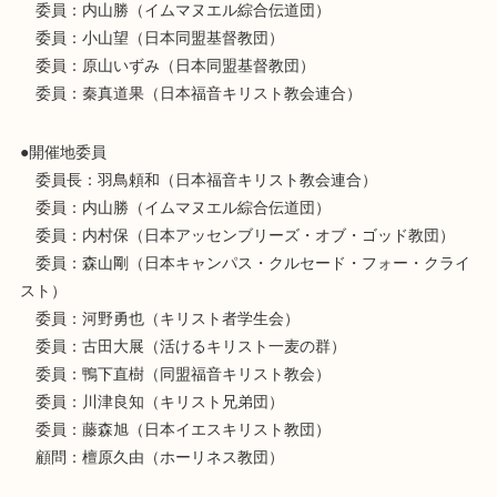
委員：内山勝（イムマヌエル綜合伝道団）
委員：小山望（日本同盟基督教団）
委員：原山いずみ（日本同盟基督教団）
委員：秦真道果（日本福音キリスト教会連合）
●開催地委員
委員長：羽鳥頼和（日本福音キリスト教会連合）
委員：内山勝（イムマヌエル綜合伝道団）
委員：内村保（日本アッセンブリーズ・オブ・ゴッド教団）
委員：森山剛（日本キャンパス・クルセード・フォー・クライ
スト）
委員：河野勇也（キリスト者学生会）
委員：古田大展（活けるキリスト一麦の群）
委員：鴨下直樹（同盟福音キリスト教会）
委員：川津良知（キリスト兄弟団）
委員：藤森旭（日本イエスキリスト教団）
顧問：檀原久由（ホーリネス教団）