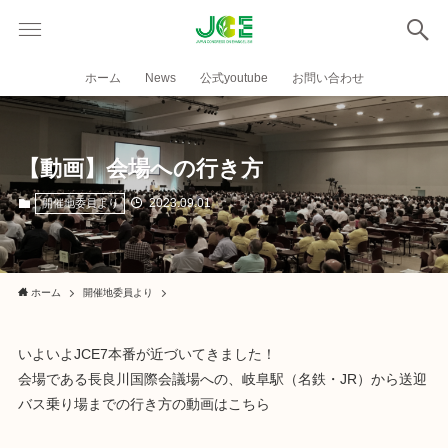
ホーム
News
公式youtube
お問い合わせ
【動画】会場への行き方
2023.09.01
開催地委員より
ホーム
開催地委員より
いよいよJCE7本番が近づいてきました！
会場である長良川国際会議場への、岐阜駅（名鉄・JR）から送迎
バス乗り場までの行き方の動画はこちら