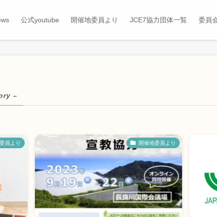
ews
公式youtube
開催地委員より
JCE7協力団体一覧
委員
ory –
委員より
開催地委員より