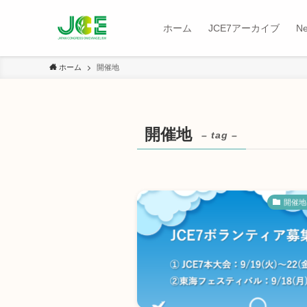
ホーム
JCE7アーカイブ
N
ホーム
開催地
開催地
– tag –
開催地