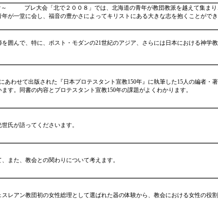
トにあって大志を抱け～ プレ大会「北で２００８」では、北海道の青年が教団教派を越えて集
青年が一堂に会し、福音の豊かさによってキリストにある大きな志を抱くことがで
を囲んで、特に、ポスト・モダンの21世紀のアジア、さらには日本における神学
にあわせて出版された『日本プロテスタント宣教150年』に執筆した15人の編者・
ます。同書の内容とプロテスタント宣教150年の課題がよくわかります。
光世氏が語ってくださいます。
て、また、教会との関わりについて考えます。
ウェスレアン教団初の女性総理として選ばれた器の体験から、教会における女性の役