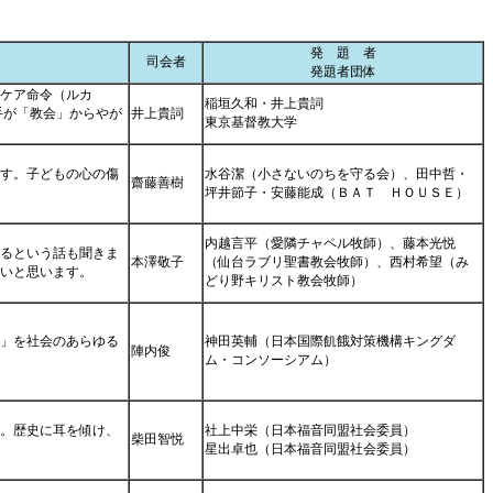
発 題 者
司会者
発題者団体
にケア命令（ルカ
稲垣久和・井上貴詞
手が「教会」からやが
井上貴詞
東京基督教大学
です。子どもの心の傷
水谷潔（小さないのちを守る会）、田中哲・
齋藤善樹
坪井節子・安藤能成（ＢＡＴ ＨＯＵＳＥ）
内越言平（愛隣チャペル牧師）、藤本光悦
いるという話も聞きま
本澤敬子
（仙台ラブリ聖書教会牧師）、西村希望（み
いと思います。
どり野キリスト教会牧師）
者」を社会のあらゆる
神田英輔（日本国際飢餓対策機構キングダ
陣内俊
ム・コンソーシアム）
か。歴史に耳を傾け、
社上中栄（日本福音同盟社会委員）
柴田智悦
星出卓也（日本福音同盟社会委員）