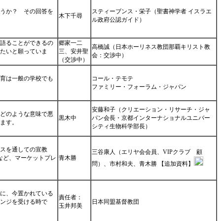
ょうか？ その回答を
スティーブンス・栄子（聖書神学者 イスラエ
木下千尋
ル政府公認ガイド）
を語ることができるの
郷家一二
高橋誠（日本ホーリネス教団那覇キリスト教
たいと願っていま
三、安井聖
会：交渉中）
（交渉中）
教育は一般の学校でも
コール・テモテ
ファミリー・フォーラム・ジャパン
安藤和子（クリエーション・リサーチ・ジャ
はどのような意味で悪
黒木中
パン会長・京都インターナショナルユニバー
ます。
シティ生物科学部長）
ジネスを通しての宣教
三谷康人（エリヤ会会員、VIPクラブ 顧
など、マーケットプレ
青木勝
問）、市村和夫、青木勝 【追加資料】
めに、今置かれている
責任者：
ンジを受ける時で
日本同盟基督教団
玉井邦美