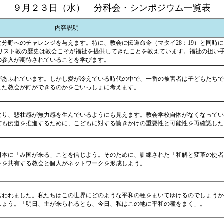
９月２３日（水） 分科会・シンポジウム一覧表
内容説明
分野へのチャレンジを与えます。特に、教会に伝道命令（マタイ28：19）と同時
にキリスト教の歴史は教会こそが福祉を提供してきたことを教えています。福祉の担い
の参入が期待されていることを学びます。
があふれています。しかし愛が冷えている時代の中で、一番の被害者は子どもたち
また教会が何ができるのかをごいっしょに考えます。
なり、悲壮感が無力感を生んでいるようにも見えます。教会学校自体がなくなって
ども伝道を推進するために、こどもに対する働きかけの重要性と可能性を再確認した
日本に「み国が来る」ことを信じよう。そのために、訓練された「和解と変革の使
ンを共有する教会と個人がネットワークを形成しよう。
言われました。私たちはこの世界にどのような平和の種をまいてゆけるのでしょう
しょう。「明日、主が来られるとも、今日、私はこの地に平和の種をまく」。