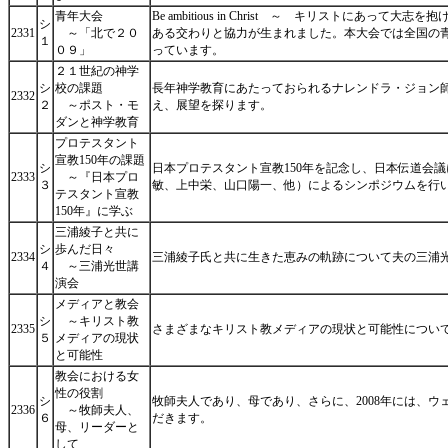
青年大会
Be ambitious in Christ ～ キリス
シ
2331
～「北で２０
ある交わりと協力が生まれました。本大会では全国の
１
０９」
っています。
２１世紀の神学
シ
校の課題
長年神学教育にあたっておられるナレンドラ・ジョン師
2332
２
～ポスト・モ
え、展望を探ります。
ダンと神学教育
プロテスタント
宣教150年の課題
シ
日本プロテスタント宣教150年を記念し、日本伝道会議
2333
～『日本プロ
３
敏、上中栄、山口陽一、他）によるシンポジウムを行い
テスタント宣教
150年』に学ぶ
三浦綾子と共に
シ
歩んだ日々
2334
三浦綾子氏と共に生きた恵みの軌跡について夫の三浦
４
～三浦光世講
演会
メディアと教会
シ
～キリスト教
2335
さまざまなキリスト教メディアの現状と可能性につい
５
メディアの現状
と可能性
教会における女
性の役割
シ
牧師夫人であり、母であり、さらに、2008年には、
2336
～牧師夫人、
６
だきます。
母、リーダーと
して