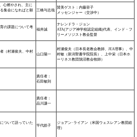
まり、心燃やされ、主に
賛美ゲスト：内藤容子
きる集会になればと願
三橋与志哉
メッセンジャー（交渉中）
ナレンドラ・ジョン
教育の課題について考
福井誠
ATA(アジア神学校認定組織)代表、インド・フ
リーメソジスト教会監督
村瀬俊夫（日本長老教会教師、JEA理事）、中
著者（村瀬俊夫、中村
山口陽一
村敏（新潟聖書学院院長）、上中栄（日本ホ
ーリネス教団鵠沼教会牧師）
責任者：
石田敏則
責任者：
品川謙一
割について語っていた
ジョアン･ライアン（米国ウェスレアン教団総
竿代皓子
理）