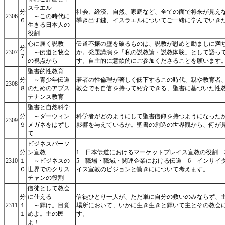
スラエル
分
社会、経済、自然、家庭など、全ての面で将来が見え
2306
～この時代に
６
導き出す鍵、イスラエルについてご一緒に学んでいき
生きる日本人の
役割
心に届く説教
伝道不振の壁を破るものは、説教が慰めと励ましに満
分
2307
～伝道と牧会
か。発題講演を「私の説教論・説教体験」として語っ
７
の視点から
す。自主的に意欲的にご参加くださることを願います
聖書的性教育
分
～青少年伝道
若者の性倫理が著しく低下するこの時代、親や教育者
2308
８
のためのアブス
教会でも自信を持って紹介できる、聖書に基づいた性
テナンス教育
聖書と自然科学
分
～ダーウィン
科学者がどのようにして聖書信仰を持つようになった
2309
９
メガネをはずし
影響を与えているか。聖書の創造の世界観から、何が
て
ビジネスパーソ
分
ン宣教
1 日本伝道におけるマーケットプレイス宣教の役割 
2310
１
～ビジネスの
5 職場・職域・関連企業における伝道 6 インサイ
０
世界でのクリス
イス宣教のビジョンと働きにについて考えます。
チャンの役割
信徒として教会
分
に仕える
信徒ひとり一人が、ただ単に自分の救いのみならず、
2311
１
～輝け。目覚
場所において、いかに生き生きと輝いて主とその教会
１
めよ。主の民
す。
よ！