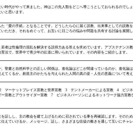
ない時代がやって来ました。神はこの先人類をどこへ導こうとしておられるのでし
たいと思います。
ちた「愛の手紙」となることです。どうしたら心に届く説教、出来事としての説教
ていただき、それをめぐって、お互いに日ごろの悩みや問題を共有する討論を展開し
。
、若者は性倫理の混乱を解決する説得力ある答えを求めています。アブステナンス
教育法で、世界中で青少年の伝道に用いられています。その内容をご紹介します。
か。聖書と自然科学との正しい関係は。進化論はどこが間違っているのか。進化論
見えてくるか。創造主のかたちを与えられた人間の真の姿・人生の意義について考え
2 マーケットプレイス宣教と世界宣教 3 テントメーカーによる宣教 4 ビ
ダー宣教とアウトサイダー宣教 7 ビジネスパーソンによるネットワーク協力宣教
主を証しし、主の教会を建て上げるために召されている事を再確認します。そのた
に仕えていけるか、メッセージ、証し、さまざまな信徒の働きを通して互いにチャレ