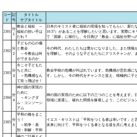
コー
記
タイトル
ド
号
サブタイトル
教会と福祉 ～
日本のキリスト者に福祉の現場を知ってもらい、新たな
分
2301
福祉の担い手は
10:37）があることを理解したいと思います。実際
１
だれ？
て「国家」に移行し、今日再び「教会」に福祉分野へ
子どもの心の傷
分
と教会
今の時代、わたしたちは豊かになりました。また情報
2302
２
～今教会は何
を理解し、そのような子どもたちにクリスチャンが、
ができるのか
今こそ子どもた
分
ちと共に
教会学校の危機が叫ばれています。危機感が悲壮感に
2303
３
～危機感なん
す。しかし、今の時代をチャンスと捉え、積極的に子
て吹っ飛ばせ！
神の国の実現の
ために
分
神の国の実現のために以下の三つのことを考えます。
2304
～キングダ
４
領域に派遣し、破れた関係を修復しよう。このビジョ
ム・コンソーシ
アム
平和の種をまこ
分
う！
イエス・キリストは「平和をつくる者は幸いです」と
2305
５
～戦争・差
未来に向けて、平和をつくる者となる道を共に考えま
別・和解・平和
神のご計画とイ