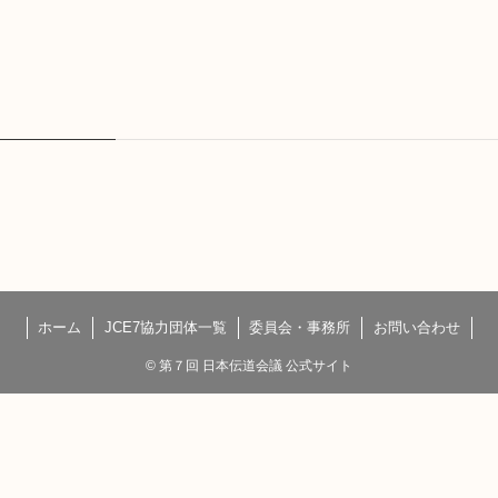
ホーム
JCE7協力団体一覧
委員会・事務所
お問い合わせ
©
第７回 日本伝道会議 公式サイト