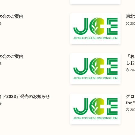
大会のご案内
東北
3
20
大会のご案内
「お
しお
3
20
イド2023」発売のお知らせ
グロ
for 
9
20