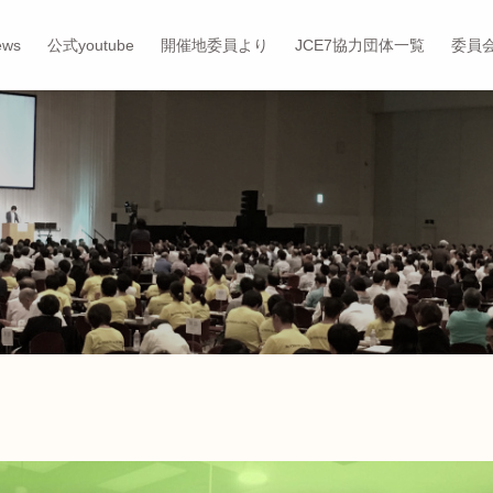
ews
公式youtube
開催地委員より
JCE7協力団体一覧
委員